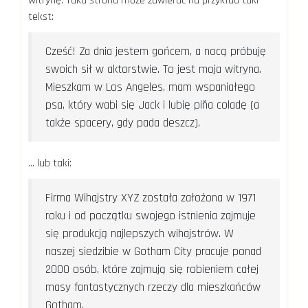
witrynę. Taka strona może zawierać na przykład taki
tekst:
Cześć! Za dnia jestem gońcem, a nocą próbuję
swoich sił w aktorstwie. To jest moja witryna.
Mieszkam w Los Angeles, mam wspaniałego
psa, który wabi się Jack i lubię piña coladę (a
także spacery, gdy pada deszcz).
… lub taki:
Firma Wihajstry XYZ została założona w 1971
roku i od początku swojego istnienia zajmuje
się produkcją najlepszych wihajstrów. W
naszej siedzibie w Gotham City pracuje ponad
2000 osób, które zajmują się robieniem całej
masy fantastycznych rzeczy dla mieszkańców
Gotham.