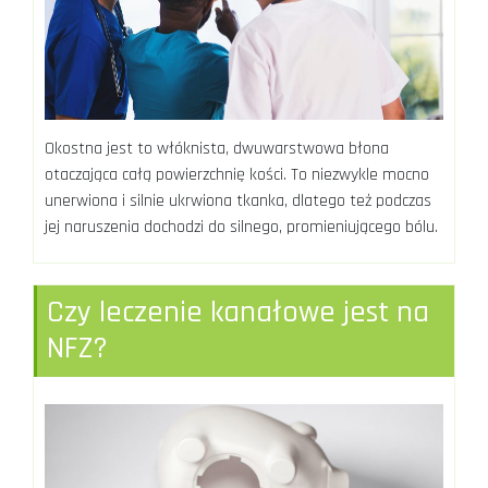
Okostna jest to włóknista, dwuwarstwowa błona
otaczająca całą powierzchnię kości. To niezwykle mocno
unerwiona i silnie ukrwiona tkanka, dlatego też podczas
jej naruszenia dochodzi do silnego, promieniującego bólu.
Czy leczenie kanałowe jest na
NFZ?