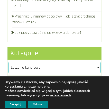
Złamany lub ukruszony ząb mleczny – urazy zębów u
dzieci
Próchnica u niemowląt objawy – jak leczyć próchnicę
zębów u dzieci?
Jak przygotować się do wizyty u dentysty?
Kategorie
Kategorie
Używamy ciasteczek, aby zapewnić najlepszą jakość
korzystania z naszej witryny.
Możesz dowiedzieć się więcej o tym, jakich ciasteczek
Assdent
|
redakcja@assdent.pl
|
używamy, lub wyłączyć je w
ustawieniach
.
Regulamin
WordPress
Di Business
Theme
Akceptuj
Odrzuć