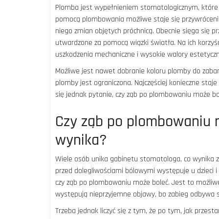
Plomba jest wypełnieniem stomatologicznym, które
pomocą plombowania możliwe staje się przywróceni
niego zmian objętych próchnicą. Obecnie sięga się 
utwardzone za pomocą wiązki światła. Na ich korzyś
uszkodzenia mechaniczne i wysokie walory estetyczn
Możliwe jest nawet dobranie koloru plomby do zabarwi
plomby jest ograniczona. Najczęściej konieczne staj
się jednak pytanie, czy ząb po plombowaniu może bo
Czy ząb po plombowaniu m
wynika?
Wiele osób unika gabinetu stomatologa, co wynika z
przed dolegliwościami bólowymi występuje u dzieci 
czy ząb po plombowaniu może boleć. Jest to możliwe,
występują nieprzyjemne objawy, bo zabieg odbywa s
Trzeba jednak liczyć się z tym, że po tym, jak przest