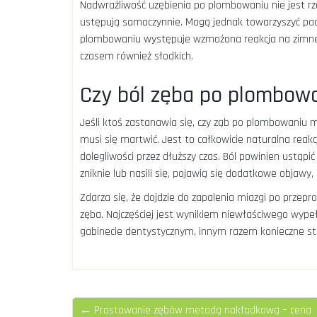
Nadwrażliwość uzębienia po plombowaniu nie jest rz
ustępują samoczynnie. Mogą jednak towarzyszyć pacj
plombowaniu występuje wzmożona reakcja na zimne i
czasem również słodkich.
Czy ból zęba po plombow
Jeśli ktoś zastanawia się, czy ząb po plombowaniu m
musi się martwić. Jest to całkowicie naturalna reak
dolegliwości przez dłuższy czas. Ból powinien ustąpić
zniknie lub nasili się, pojawią się dodatkowe objawy,
Zdarza się, że dojdzie do zapalenia miazgi po przep
zęba. Najczęściej jest wynikiem niewłaściwego wyp
gabinecie dentystycznym, innym razem konieczne st
← Prostowanie zębów metodą nakładkową – cena