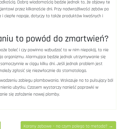
adkością. Dobrą wiadomością będzie jednak to, że objawy te
entowi przez kilkanaście dni. Przy nadwrażliwości zębów po
 ciepłe napoje, dotyczy to także produktów kwaśnych i
aniu to powód do zmartwień?
oże boleć i czy powinno wzbudzać to w nim niepokój, to nie
cja organizmu. Alarmujące będzie jednak utrzymywanie się
 samoczynnie w ciągu kilku dni. Jeśli jednak problem jest
 należy zgłosić się niezwłocznie do stomatologa.
rowadzeniu zabiegu plombowania. Wskazuje na to pulsujący ból
ełnienia ubytku. Czasem wystarczy nanieść poprawki w
anie się założenie nowej plomby.
Korony zębowe – na czym polega ta metoda? →