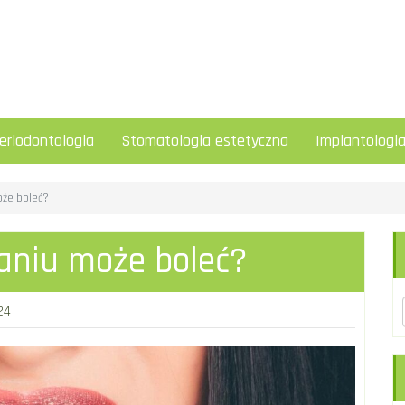
eriodontologia
Stomatologia estetyczna
Implantologi
że boleć?
aniu może boleć?
24