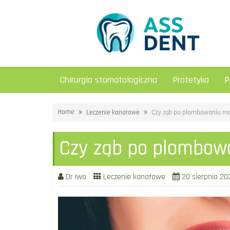
Skip
to
content
Chirurgia stomatologiczna
Protetyka
P
Home
Leczenie kanałowe
Czy ząb po plombowaniu mo
Czy ząb po plombow
Dr Iwo
Leczenie kanałowe
20 sierpnia 20