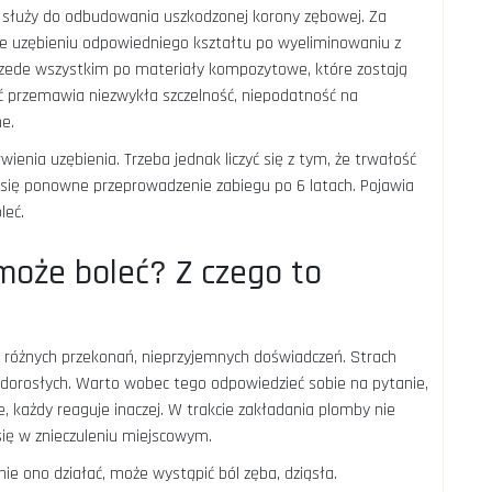
 służy do odbudowania uszkodzonej korony zębowej. Za
e uzębieniu odpowiedniego kształtu po wyeliminowaniu z
przede wszystkim po materiały kompozytowe, które zostają
ć przemawia niezwykła szczelność, niepodatność na
e.
enia uzębienia. Trzeba jednak liczyć się z tym, że trwałość
e się ponowne przeprowadzenie zabiegu po 6 latach. Pojawia
leć.
oże boleć? Z czego to
 różnych przekonań, nieprzyjemnych doświadczeń. Strach
i dorosłych. Warto wobec tego odpowiedzieć sobie na pytanie,
 każdy reaguje inaczej. W trakcie zakładania plomby nie
ię w znieczuleniu miejscowym.
anie ono działać, może wystąpić ból zęba, dziąsła.