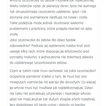
własną szczoteczkę do zębów możliwie jak najwcześniej.
Wielu rodziców sądzi, że pierwszy okres życia nie wymaga
tak skrupulatnego czyszczenia uzębienia, gdyż i tak
zostanie ono wymienione niedługo na nowe i stałe.
Takie podejście może jednak skutkować wieloma
problemami z próchnicą, które przejdą również na zęby
stałe.
Jaka szczoteczka do zębów dla dzieci będzie
odpowiednia? Podczas jej wybierania trzeba brać pod
uwagę kilka cech, które dopasują jej właściwości pod
potrzeby malucha, a jednocześnie nie zniechęcą dziecka
do codziennego szczotkowania zębów.
Czym w takim razie musi cechować się taka szczoteczka?
Oczywiście pamiętać trzeba o tym, że musi być ona
mniejszych rozmiarów niż wersja dla dorosłych. Co więcej,
jej włosie musi być możliwie jak najdelikatniejsze. Dzieci
nie tylko nie potrzebują sztywnego i twardego włosia,
gdyż nie mają jeszcze tak dużych złogów płytki nazębnej,
lecz dodatkowo ich jama ustna i dziąsła są bardzo