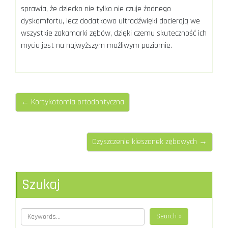
sprawia, że dziecko nie tylko nie czuje żadnego
dyskomfortu, lecz dodatkowo ultradźwięki docierają we
wszystkie zakamarki zębów, dzięki czemu skuteczność ich
mycia jest na najwyższym możliwym poziomie.
← Kortykotomia ortodontyczna
Czyszczenie kieszonek zębowych →
Szukaj
Search »