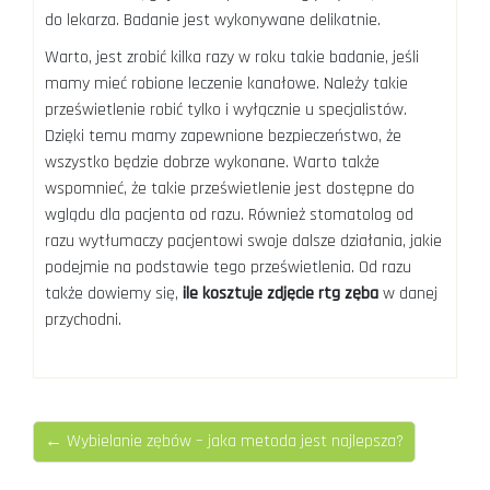
do lekarza. Badanie jest wykonywane delikatnie.
Warto, jest zrobić kilka razy w roku takie badanie, jeśli
mamy mieć robione leczenie kanałowe. Należy takie
prześwietlenie robić tylko i wyłącznie u specjalistów.
Dzięki temu mamy zapewnione bezpieczeństwo, że
wszystko będzie dobrze wykonane. Warto także
wspomnieć, że takie prześwietlenie jest dostępne do
wglądu dla pacjenta od razu. Również stomatolog od
razu wytłumaczy pacjentowi swoje dalsze działania, jakie
podejmie na podstawie tego prześwietlenia. Od razu
także dowiemy się,
ile kosztuje zdjęcie rtg zęba
w danej
przychodni.
← Wybielanie zębów – jaka metoda jest najlepsza?