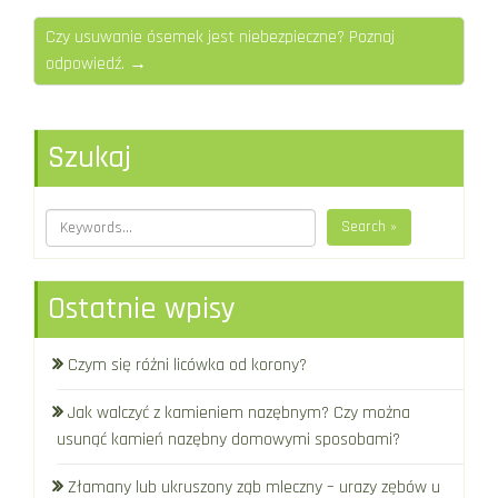
Czy usuwanie ósemek jest niebezpieczne? Poznaj
odpowiedź. →
Szukaj
Search »
Ostatnie wpisy
Czym się różni licówka od korony?
Jak walczyć z kamieniem nazębnym? Czy można
usunąć kamień nazębny domowymi sposobami?
Złamany lub ukruszony ząb mleczny – urazy zębów u