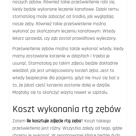
naszych zębów. Również takie prześwietlenie robi się,
kiedy będzie wykonane leczenie kanałowe. Dzięki temu
stomatolog może zobaczyć od środka, jak wyglądają
nasze zęby. Również takie prześwietlenie można
wykonać po skończonym leczeniu kanałowym. Wtedy
lekarz sprawdzi, czy ząb został prawidłowo wyleczony.
Prześwietlenie zębów można także wykonać wtedy, kiedy
mamy zostawione korzenie w dziąsłach i trzeba je
usunąć. Stomatolog po takim zdjęciu będzie dokładnie
wiedział, jak jest umiejscowiony korzeń zęba. Jest to
wtedy bezpiecznie dla pacjenta, gdyż nie musi się bać o
to, że jakaś część korzenia zostanie dalej w dziąśle.
Mogłoby się to skończyć wizytą nawet w szpitalu.
Koszt wykonania rtg zębów
Zatem
ile kosztuje zdjęcie rtg zęba
? Koszt takiego
prześwietlenia jest różny. Wszystko zależy od tego, gdzie
chcemy je wykonać. W renomowanej klinice będzie dużo