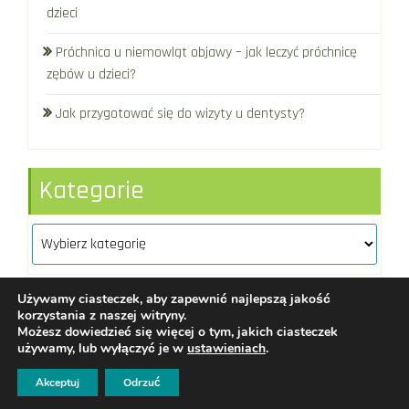
dzieci
Próchnica u niemowląt objawy – jak leczyć próchnicę
zębów u dzieci?
Jak przygotować się do wizyty u dentysty?
Kategorie
Kategorie
Używamy ciasteczek, aby zapewnić najlepszą jakość
korzystania z naszej witryny.
Możesz dowiedzieć się więcej o tym, jakich ciasteczek
Assdent
|
redakcja@assdent.pl
|
używamy, lub wyłączyć je w
ustawieniach
.
Regulamin
WordPress
Di Business
Theme
Akceptuj
Odrzuć