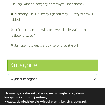
usunąć kamień nazębny domowymi sposobami?
Złamany lub ukruszony ząb mleczny – urazy zębów u
dzieci
Próchnica u niemowląt objawy – jak leczyć próchnicę
zębów u dzieci?
Jak przygotować się do wizyty u dentysty?
Kategorie
Kategorie
Używamy ciasteczek, aby zapewnić najlepszą jakość
korzystania z naszej witryny.
Możesz dowiedzieć się więcej o tym, jakich ciasteczek
Assdent
|
redakcja@assdent.pl
|