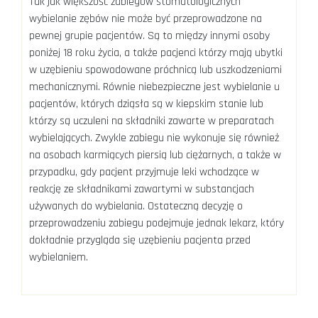
Tak jak większość zabiegów stomatologicznych
wybielanie zębów nie może być przeprowadzone na
pewnej grupie pacjentów. Są to między innymi osoby
poniżej 18 roku życia, a także pacjenci którzy mają ubytki
w uzębieniu spowodowane próchnicą lub uszkodzeniami
mechanicznymi. Równie niebezpieczne jest wybielanie u
pacjentów, których dziąsła są w kiepskim stanie lub
którzy są uczuleni na składniki zawarte w preparatach
wybielających. Zwykle zabiegu nie wykonuje się również
na osobach karmiących piersią lub ciężarnych, a także w
przypadku, gdy pacjent przyjmuje leki wchodzące w
reakcję ze składnikami zawartymi w substancjach
używanych do wybielania. Ostateczną decyzję o
przeprowadzeniu zabiegu podejmuje jednak lekarz, który
dokładnie przygląda się uzębieniu pacjenta przed
wybielaniem.