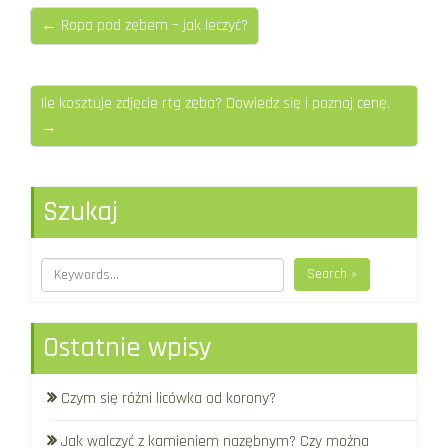
← Ropa pod zębem – jak leczyć?
Ile kosztuje zdjęcie rtg zęba? Dowiedz się i poznaj cenę.
→
Szukaj
Search »
Ostatnie wpisy
Czym się różni licówka od korony?
Jak walczyć z kamieniem nazębnym? Czy można