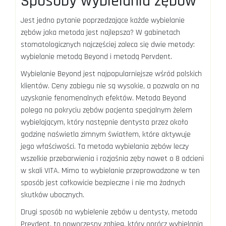
Sposoby wybielania zębów
Jest jedno pytanie poprzedzające każde wybielanie
zębów jaka metoda jest najlepsza? W gabinetach
stomatologicznych najczęściej zaleca się dwie metody:
wybielanie metodą Beyond i metodą Pervdent.
Wybielanie Beyond jest najpopularniejsze wśród polskich
klientów. Ceny zabiegu nie są wysokie, a pozwala on na
uzyskanie fenomenalnych efektów. Metoda Beyond
polega na pokryciu zębów pacjenta specjalnym żelem
wybielającym, który następnie dentysta przez około
godzinę naświetla zimnym światłem, które aktywuje
jego właściwości. Ta metoda wybielania zębów leczy
wszelkie przebarwienia i rozjaśnia zęby nawet o 8 odcieni
w skali VITA. Mimo to wybielanie przeprowadzone w ten
sposób jest całkowicie bezpieczne i nie ma żadnych
skutków ubocznych.
Drugi sposób na wybielenie zębów u dentysty, metoda
Prevdent, to nowoczesny zabieg, który oprócz wybielania