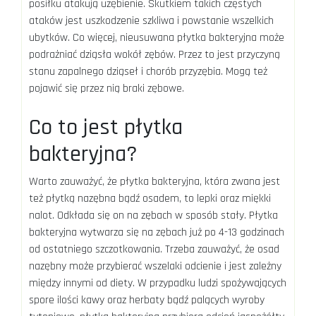
posiłku atakują uzębienie. Skutkiem takich częstych
ataków jest uszkodzenie szkliwa i powstanie wszelkich
ubytków. Co więcej, nieusuwana płytka bakteryjna może
podrażniać dziąsła wokół zębów. Przez to jest przyczyną
stanu zapalnego dziąseł i chorób przyzębia. Mogą też
pojawić się przez nią braki zębowe.
Co to jest płytka
bakteryjna?
Warto zauważyć, że płytka bakteryjna, która zwana jest
też płytką nazębna bądź osadem, to lepki oraz miękki
nalot. Odkłada się on na zębach w sposób stały. Płytka
bakteryjna wytwarza się na zębach już po 4-13 godzinach
od ostatniego szczotkowania. Trzeba zauważyć, że osad
nazębny może przybierać wszelaki odcienie i jest zależny
między innymi od diety. W przypadku ludzi spożywających
spore ilości kawy oraz herbaty bądź palących wyroby