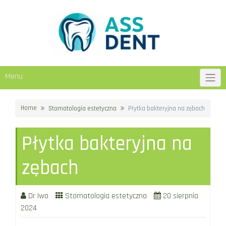
Skip
to
content
Menu
Home
Stomatologia estetyczna
Płytka bakteryjna na zębach
Płytka bakteryjna na
zębach
Dr Iwo
Stomatologia estetyczna
20 sierpnia
2024