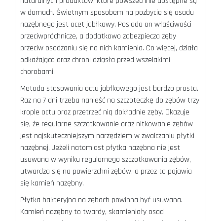
naturalnych produktów, które powszechnie dostępne są
w domach. Świetnym sposobem na pozbycie się osadu
nazębnego jest ocet jabłkowy. Posiada on właściwości
przeciwpróchnicze, a dodatkowo zabezpiecza zęby
przeciw osadzaniu się na nich kamienia. Co więcej, działa
odkażająco oraz chroni dziąsła przed wszelakimi
chorobami.
Metoda stosowania octu jabłkowego jest bardzo prosta.
Raz na 7 dni trzeba nanieść na szczoteczkę do zębów trzy
krople octu oraz przetrzeć nią dokładnie zęby. Okazuje
się, że regularne szczotkowanie oraz nitkowanie zębów
jest najskuteczniejszym narzędziem w zwalczaniu płytki
nazębnej. Jeżeli natomiast płytka nazębna nie jest
usuwana w wyniku regularnego szczotkowania zębów,
utwardza się na powierzchni zębów, a przez to pojawia
się kamień nazębny.
Płytka bakteryjna na zębach powinna być usuwana.
Kamień nazębny to twardy, skamieniały osad