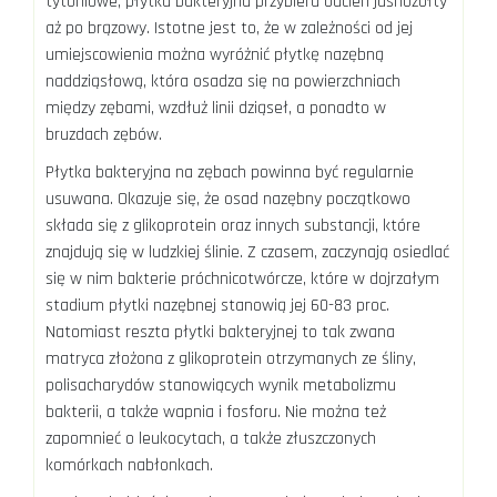
tytoniowe, płytka bakteryjna przybiera odcień jasnożółty
aż po brązowy. Istotne jest to, że w zależności od jej
umiejscowienia można wyróżnić płytkę nazębną
naddziąsłową, która osadza się na powierzchniach
między zębami, wzdłuż linii dziąseł, a ponadto w
bruzdach zębów.
Płytka bakteryjna na zębach powinna być regularnie
usuwana. Okazuje się, że osad nazębny początkowo
składa się z glikoprotein oraz innych substancji, które
znajdują się w ludzkiej ślinie. Z czasem, zaczynają osiedlać
się w nim bakterie próchnicotwórcze, które w dojrzałym
stadium płytki nazębnej stanowią jej 60-83 proc.
Natomiast reszta płytki bakteryjnej to tak zwana
matryca złożona z glikoprotein otrzymanych ze śliny,
polisacharydów stanowiących wynik metabolizmu
bakterii, a także wapnia i fosforu. Nie można też
zapomnieć o leukocytach, a także złuszczonych
komórkach nabłonkach.