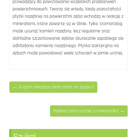
prowadzący do powstawania wszelakich przebarwień
powierzchniowych. Tworzy się wtedy, kiedy pozostałości
płytki nazębnej na powierzchni zęba wchodzą w reakcję z
minerałami, które zawarte są w ślinie. Tylko stomatolog
może usunąć kamień nazębny, lecz regularne oraz
dokładne szczotkowanie zębów skutecznie zapobiega się
odkładaniu kamienia nazębnego. Płytka bakteryjna na
zębach może powodować wiele schorzeń w jamie ustnej.
← O czym świadczy biały nalot na języku?
Higiena jamy ustnej u noworodka →
Szukaj