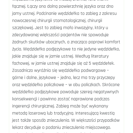
łącznej. Łączy ono dolną powierzchnię języka oraz dno
jamy ustnej. Podcinanie wędzidełka to zabieg z zakresu
nowoczesnej chirurgii stomatologicznej, chirurgii
szczękowej. Jest to zabieg mało inwazyjny, który u
zdecydowanej większości pacjentów nie spowoduje
żadnych skutków ubocznych, a znacząco poprawi komfort
życia. Wędzidełko podjęzykowe to nie jedyne wędzidełko,
jakie znajduje się w jamie ustnej. Według literatury
fachowej, w jamie ustnej znajduje się aż 5 wędzidełek.
Zasadniczo wyróżnia się wędzidełko podwargowe –
górne i dolne, językowe – jedno, lecz ma trzy przyczepy
oraz wędzidełko policzkowe – w obu policzkach. Skrócone
wędzidełko podjęzykowe powoduje szereg negatywnych
konsekwencji i powinno zostać naprawione podczas
ingerencji chirurgicznej. Zabieg może być wykonany
metodą laserową lub tradycyjną. Interesującą kwestią
jest także sposób znieczulenia. W większości przypadków
lekarz decyduje o podaniu znieczulenia miejscowego.