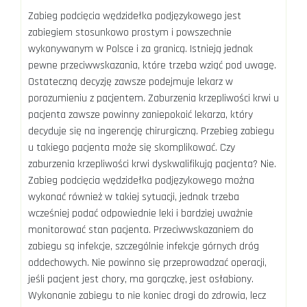
Zabieg podcięcia wędzidełka podjęzykowego jest
zabiegiem stosunkowo prostym i powszechnie
wykonywanym w Polsce i za granicą. Istnieją jednak
pewne przeciwwskazania, które trzeba wziąć pod uwagę.
Ostateczną decyzję zawsze podejmuje lekarz w
porozumieniu z pacjentem. Zaburzenia krzepliwości krwi u
pacjenta zawsze powinny zaniepokoić lekarza, który
decyduje się na ingerencję chirurgiczną. Przebieg zabiegu
u takiego pacjenta może się skomplikować. Czy
zaburzenia krzepliwości krwi dyskwalifikują pacjenta? Nie.
Zabieg podcięcia wędzidełka podjęzykowego można
wykonać również w takiej sytuacji, jednak trzeba
wcześniej podać odpowiednie leki i bardziej uważnie
monitorować stan pacjenta. Przeciwwskazaniem do
zabiegu są infekcje, szczególnie infekcje górnych dróg
oddechowych. Nie powinno się przeprowadzać operacji,
jeśli pacjent jest chory, ma gorączkę, jest osłabiony.
Wykonanie zabiegu to nie koniec drogi do zdrowia, lecz