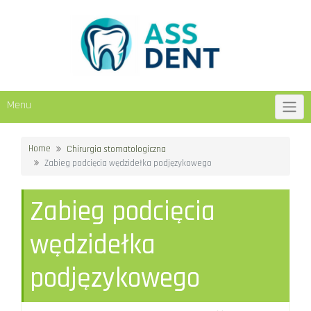
Skip
to
content
Menu
Home
Chirurgia stomatologiczna
Zabieg podcięcia wędzidełka podjęzykowego
Zabieg podcięcia
wędzidełka
podjęzykowego