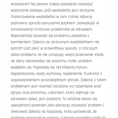
wskazania? Na pewno trzeba poważnie rozważyć
wykonanie zabiegu, jeśli wędzidełko jest skrócone.
Pozostawienie wędzidełka w tym stanie zaburzy
poprawny sposób poruszania językiem, powodując w
konsekwencji mnóstwo problemów ze zdrowiem.
Najwcześniej zauważa się problemy związane z
karmieniem. Dziecko ze skróconym wędzidełkiem nie
potrafi ssać piesi w prawidłowy sposób. U starszych
dzieci problemy te nie ustępują, wręcz przeciwnie. Kiedy
do diety wprowadza się pokarmy stałe, problem
pogłębia się. Pojawiają się też kłopoty natury
logopedycznej, wady wymowy, seplenienie, trudności z
wypowiedzeniem poszczególnych głosek. Dziecko z takim
problemem jest również narażone na rozwinięcie wad
zgryzu oraz próchnicy. Lekarzem, który zajmuje się
zdrowiem dzieci, jest pediatra. To właśnie lekarz tej
specjalności powinien jako pierwszy zauważyć problem i
skierować dziecko do logopedy, który potwierdzi, że
problem rzeczywiście istnieje. Czasem specjaliści próbują