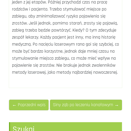
jeden z jej etapów. Później przychodzi czas na pracę
rodziców i pacjenta. Trzeba stymulować miejsce po
zabiegu, aby zminimalizować ryzyko pojawienia się
zrostów. Jeśli jednak, pomimo starań, zrosty się pojawią,
zabieg trzeba będzie powtórzyć. Kiedy? O tym zdecyduje
zespół lekarzy. Każdy pacjent jest inny, ma inną historię
medyczną. Po nacięciu laserowym rana goi się szybciej, co
może być bardzo korzystne, jednak daje mniej czasu na
stymulowanie miejsca zabiegu, co może mieć wpływ na
pojawienie się zrostów. Nie brakuje jednak zwolenników
metody laserowej, jako metody najbardziej nowoczesnej.
← Poprzedni wpis
Siny ząb po leczeniu kanałowym →
Szukaj