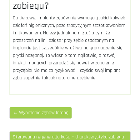
zabiegu?
Co ciekawe, implanty zębów nie wymagają jakichkolwiek
działań higienicznych, poza tradycyjnym szczotkowaniem
i nitkowaniem. Należy jednak pamiętać o tym, że
przestrzeń na linii dziąseł przy zębie osadzonym na
implancie jest szczególnie wrażliwa na gromadzenie się
płytki nazębnej. To właśnie tam najłatwiej o rozwój
infekcji mogących przerodzić się nawet w zapalenie
przyzębia! Nie ma co ryzykować — czyście swój implant
zęba zupełnie tak jak naturalne uzębienie!
← Wybielanie zębów lampą
Sterowana regeneracja kości – charakterystyka zabiegu