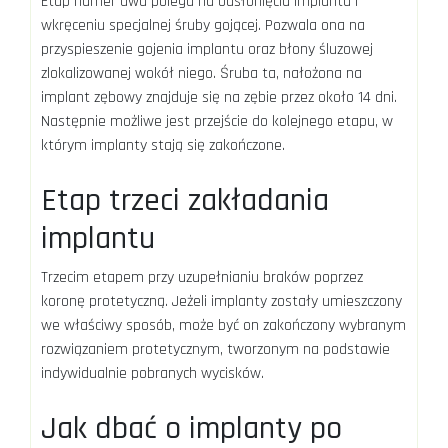
Etap numer dwa polega na odsłonięciu implantu i
wkręceniu specjalnej śruby gojącej. Pozwala ona na
przyspieszenie gojenia implantu oraz błony śluzowej
zlokalizowanej wokół niego. Śruba ta, nałożona na
implant zębowy znajduje się na zębie przez około 14 dni.
Następnie możliwe jest przejście do kolejnego etapu, w
którym implanty stają się zakończone.
Etap trzeci zakładania
implantu
Trzecim etapem przy uzupełnianiu braków poprzez
koronę protetyczną. Jeżeli implanty zostały umieszczony
we właściwy sposób, może być on zakończony wybranym
rozwiązaniem protetycznym, tworzonym na podstawie
indywidualnie pobranych wycisków.
Jak dbać o implanty po