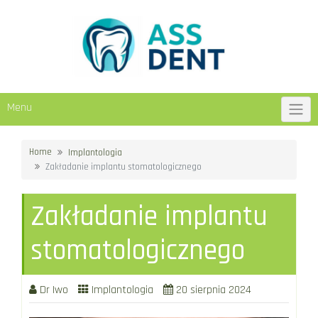
Skip
to
content
Menu
Home
Implantologia
Zakładanie implantu stomatologicznego
Zakładanie implantu
stomatologicznego
Dr Iwo
Implantologia
20 sierpnia 2024