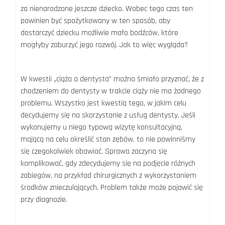
za nienarodzone jeszcze dziecko. Wobec tego czas ten
powinien być spożytkowany w ten sposób, aby
dostarczyć dziecku możliwie mało bodźców, które
mogłyby zaburzyć jego rozwój. Jak to więc wygląda?
W kwestii „ciąża a dentysta” można śmiało przyznać, że z
chodzeniem do dentysty w trakcie ciąży nie ma żadnego
problemu. Wszystko jest kwestią tego, w jakim celu
decydujemy się na skorzystanie z usług dentysty. Jeśli
wykonujemy u niego typową wizytę konsultacyjną,
mającą na celu określić stan zębów, to nie powinniśmy
się czegokolwiek obawiać. Sprawa zaczyna się
komplikować, gdy zdecydujemy się na podjęcie różnych
zabiegów, na przykład chirurgicznych z wykorzystaniem
środków znieczulających. Problem także może pojawić się
przy diagnozie.