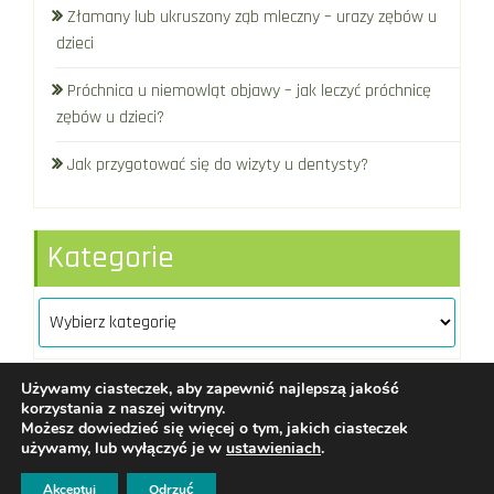
Złamany lub ukruszony ząb mleczny – urazy zębów u
dzieci
Próchnica u niemowląt objawy – jak leczyć próchnicę
zębów u dzieci?
Jak przygotować się do wizyty u dentysty?
Kategorie
Kategorie
Używamy ciasteczek, aby zapewnić najlepszą jakość
korzystania z naszej witryny.
Możesz dowiedzieć się więcej o tym, jakich ciasteczek
Assdent
|
redakcja@assdent.pl
|
używamy, lub wyłączyć je w
ustawieniach
.
Regulamin
WordPress
Di Business
Theme
Akceptuj
Odrzuć