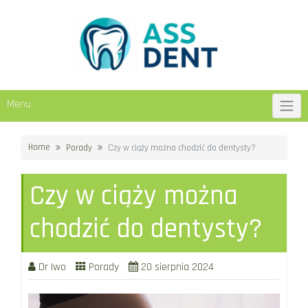
Skip
to
content
Menu
Home
Porady
Czy w ciąży można chodzić do dentysty?
Czy w ciąży można
chodzić do dentysty?
Dr Iwo
Porady
20 sierpnia 2024