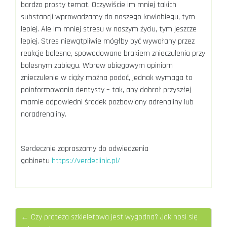
bardzo prosty temat. Oczywiście im mniej takich
substancji wprowadzamy do naszego krwiobiegu, tym
lepiej. Ale im mniej stresu w naszym życiu, tym jeszcze
lepiej. Stres niewątpliwie mógłby być wywołany przez
reakcje bolesne, spowodowane brakiem znieczulenia przy
bolesnym zabiegu. Wbrew obiegowym opiniom
znieczulenie w ciąży można podać, jednak wymaga to
poinformowania dentysty – tak, aby dobrał przyszłej
mamie odpowiedni środek pozbawiony adrenaliny lub
noradrenaliny.
Serdecznie zapraszamy do odwiedzenia
gabinetu
https://verdeclinic.pl/
← Czy proteza szkieletowa jest wygodna? Jak nosi się