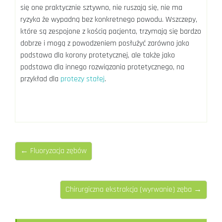
się one praktycznie sztywno, nie ruszają się, nie ma
ryzyka że wypadną bez konkretnego powodu. Wszczepy,
które są zespojone z kością pacjenta, trzymają się bardzo
dobrze i mogą z powodzeniem posłużyć zarówno jako
podstawa dla korony protetycznej, ale także jako
podstawa dla innego rozwiązania protetycznego, na
przykład dla
protezy stałej
.
← Fluoryzacja zębów
Chirurgiczna ekstrakcja (wyrwanie) zęba →