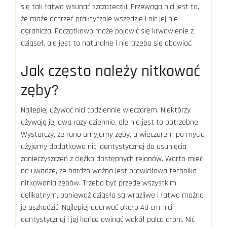
się tak łatwo wsunąć szczoteczki. Przewagą nici jest to,
że może dotrzeć praktycznie wszędzie i nic jej nie
ogranicza. Początkowo może pojawić się krwawienie z
dziąseł, ale jest to naturalne i nie trzeba się obawiać.
Jak często należy nitkować
zęby?
Najlepiej używać nici codziennie wieczorem. Niektórzy
używają jej dwa razy dziennie, ale nie jest to potrzebne.
Wystarczy, że rano umyjemy zęby, a wieczorem po myciu
użyjemy dodatkowo nici dentystycznej do usunięcia
zanieczyszczeń z ciężko dostępnych rejonów. Warto mieć
na uwadze, że bardzo ważna jest prawidłowa technika
nitkowania zębów. Trzeba być przede wszystkim
delikatnym, ponieważ dziąsła są wrażliwe i łatwo można
je uszkodzić. Najlepiej oderwać około 40 cm nici
dentystycznej i jej końce owinąć wokół palca dłoni. Nić