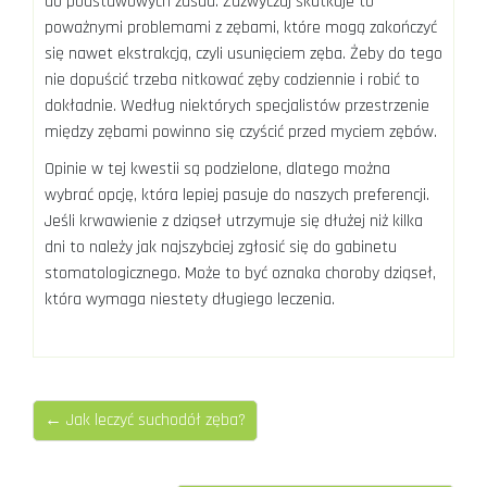
do podstawowych zasad. Zazwyczaj skutkuje to
poważnymi problemami z zębami, które mogą zakończyć
się nawet ekstrakcją, czyli usunięciem zęba. Żeby do tego
nie dopuścić trzeba nitkować zęby codziennie i robić to
dokładnie. Według niektórych specjalistów przestrzenie
między zębami powinno się czyścić przed myciem zębów.
Opinie w tej kwestii są podzielone, dlatego można
wybrać opcję, która lepiej pasuje do naszych preferencji.
Jeśli krwawienie z dziąseł utrzymuje się dłużej niż kilka
dni to należy jak najszybciej zgłosić się do gabinetu
stomatologicznego. Może to być oznaka choroby dziąseł,
która wymaga niestety długiego leczenia.
← Jak leczyć suchodół zęba?