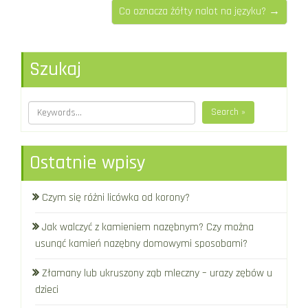
Co oznacza żółty nalot na języku? →
Szukaj
Search »
Ostatnie wpisy
Czym się różni licówka od korony?
Jak walczyć z kamieniem nazębnym? Czy można
usunąć kamień nazębny domowymi sposobami?
Złamany lub ukruszony ząb mleczny – urazy zębów u
dzieci