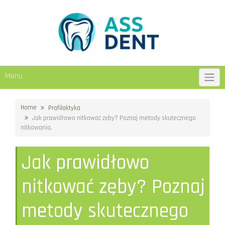
Skip
to
content
Menu
Home
Profilaktyka
Jak prawidłowo nitkować zęby? Poznaj metody skutecznego
nitkowania.
Jak prawidłowo
nitkować zęby? Poznaj
metody skutecznego