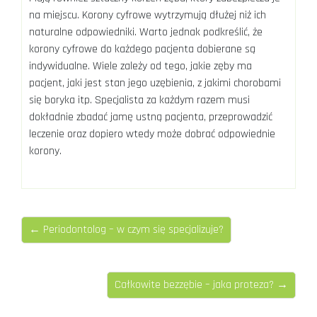
na miejscu. Korony cyfrowe wytrzymują dłużej niż ich
naturalne odpowiedniki. Warto jednak podkreślić, że
korony cyfrowe do każdego pacjenta dobierane są
indywidualne. Wiele zależy od tego, jakie zęby ma
pacjent, jaki jest stan jego uzębienia, z jakimi chorobami
się boryka itp. Specjalista za każdym razem musi
dokładnie zbadać jamę ustną pacjenta, przeprowadzić
leczenie oraz dopiero wtedy może dobrać odpowiednie
korony.
← Periodontolog – w czym się specjalizuje?
Całkowite bezzębie – jaka proteza? →