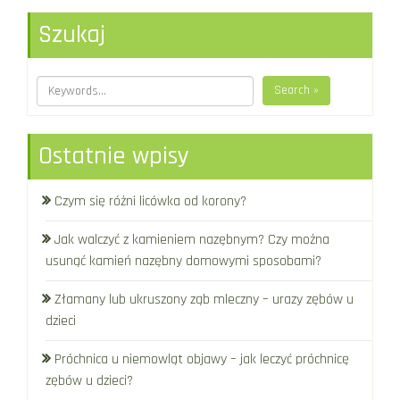
Szukaj
Search »
Ostatnie wpisy
Czym się różni licówka od korony?
Jak walczyć z kamieniem nazębnym? Czy można
usunąć kamień nazębny domowymi sposobami?
Złamany lub ukruszony ząb mleczny – urazy zębów u
dzieci
Próchnica u niemowląt objawy – jak leczyć próchnicę
zębów u dzieci?