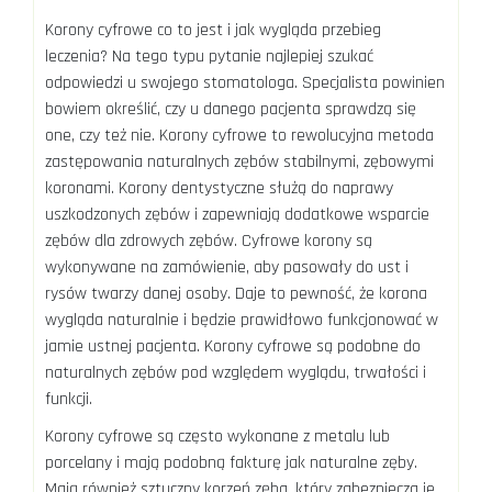
Korony cyfrowe co to jest i jak wygląda przebieg
leczenia? Na tego typu pytanie najlepiej szukać
odpowiedzi u swojego stomatologa. Specjalista powinien
bowiem określić, czy u danego pacjenta sprawdzą się
one, czy też nie. Korony cyfrowe to rewolucyjna metoda
zastępowania naturalnych zębów stabilnymi, zębowymi
koronami. Korony dentystyczne służą do naprawy
uszkodzonych zębów i zapewniają dodatkowe wsparcie
zębów dla zdrowych zębów. Cyfrowe korony są
wykonywane na zamówienie, aby pasowały do ust i
rysów twarzy danej osoby. Daje to pewność, że korona
wygląda naturalnie i będzie prawidłowo funkcjonować w
jamie ustnej pacjenta. Korony cyfrowe są podobne do
naturalnych zębów pod względem wyglądu, trwałości i
funkcji.
Korony cyfrowe są często wykonane z metalu lub
porcelany i mają podobną fakturę jak naturalne zęby.
Mają również sztuczny korzeń zęba, który zabezpiecza je