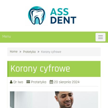
Skip
to
content
Menu
Home
Protetyka
Korony cyfrowe
Korony cyfrowe
Dr Iwo
Protetyka
20 sierpnia 2024