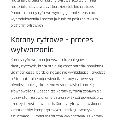
materiałów. Jednak korony cyfrowe zużywają mniej
materiału, aby stworzyć bardziej stabilną protezę.
Ponadto korony cyfrowe wymagają mniej czasu na
wyprodukowanie i można je kupić za pośrednictwem
platform cyfrowych.
Korony cyfrowe – proces
wytwarzania
Korony cyfrowe to najnowsza linia zabiegów
dentystycznych, które stają się coraz bardziej popularne.
Są mocniejsze, bardziej naturalnie wyglądające i trwalsze
niż ich naturalne odpowiedniki. Korony cyfrowe są
również bardziej skuteczne w środowisku i bardziej
zrównoważone. Zasadniczo korony cyfrowe zapewniają
lepszy stan zdrowia jamy ustnej i większą pewność przy
szerszych zastosowaniach. Korony cyfrowe są wykonane
z materiałów kompozytowych — rodzaju tworzywa
sztucznego — i mają metaliczne wykończenie. Te korony