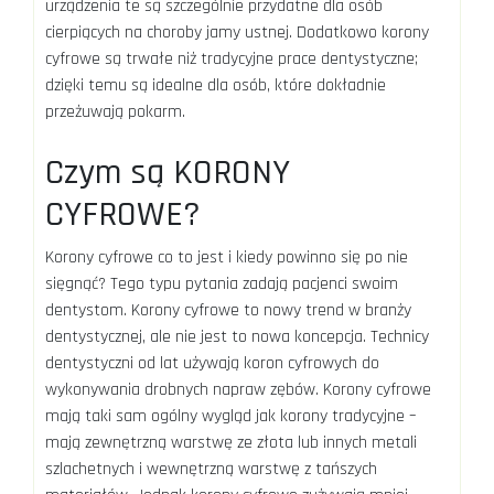
urządzenia te są szczególnie przydatne dla osób
cierpiących na choroby jamy ustnej. Dodatkowo korony
cyfrowe są trwałe niż tradycyjne prace dentystyczne;
dzięki temu są idealne dla osób, które dokładnie
przeżuwają pokarm.
Czym są KORONY
CYFROWE?
Korony cyfrowe co to jest i kiedy powinno się po nie
sięgnąć? Tego typu pytania zadają pacjenci swoim
dentystom. Korony cyfrowe to nowy trend w branży
dentystycznej, ale nie jest to nowa koncepcja. Technicy
dentystyczni od lat używają koron cyfrowych do
wykonywania drobnych napraw zębów. Korony cyfrowe
mają taki sam ogólny wygląd jak korony tradycyjne –
mają zewnętrzną warstwę ze złota lub innych metali
szlachetnych i wewnętrzną warstwę z tańszych